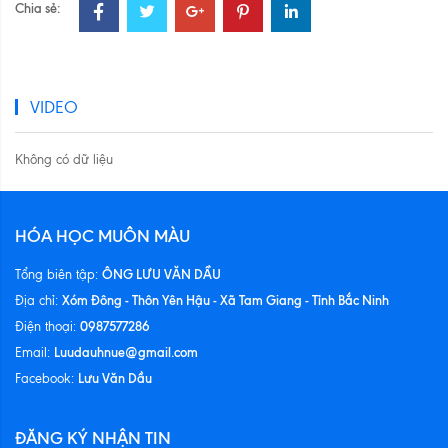
Chia sẻ:
VIDEO
Không có dữ liệu
HÓA HỌC MUÔN MÀU
ÔNG LƯU VĂN DẦU
Tổng biên tập:
Xóm Đông - Thôn Yên Hậu - Xã Tam Giang - Tỉnh Bắc Ninh
Địa chỉ:
0987577286
Điện thoại:
Luudauhnue@gmail.com
Email:
Lưu Văn Dầu
Facebook:
ĐĂNG KÝ NHẬN TIN