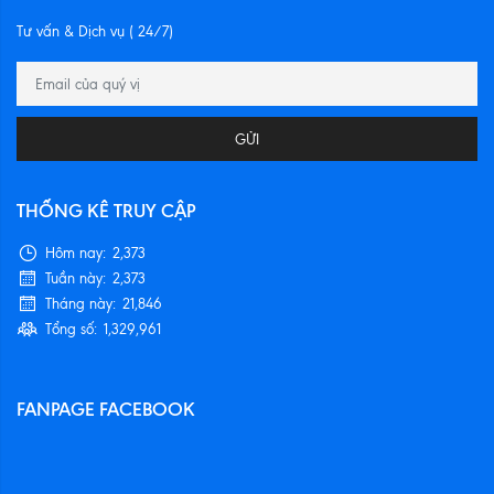
Tư vấn & Dịch vụ ( 24/7)
GỬI
THỐNG KÊ TRUY CẬP
Hôm nay:
2,373
Tuần này:
2,373
Tháng này:
21,846
Tổng số:
1,329,961
FANPAGE FACEBOOK