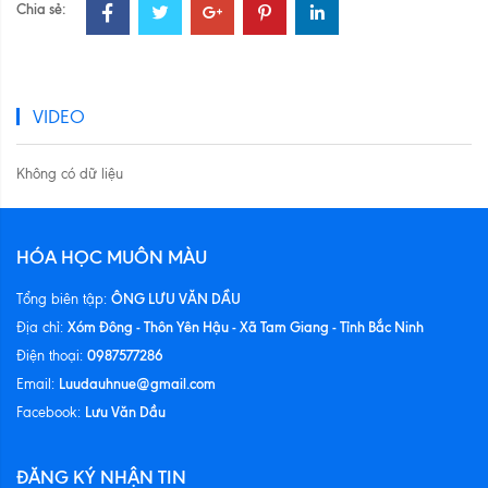
Chia sẻ:
VIDEO
Không có dữ liệu
HÓA HỌC MUÔN MÀU
ÔNG LƯU VĂN DẦU
Tổng biên tập:
Xóm Đông - Thôn Yên Hậu - Xã Tam Giang - Tỉnh Bắc Ninh
Địa chỉ:
0987577286
Điện thoại:
Luudauhnue@gmail.com
Email:
Lưu Văn Dầu
Facebook:
ĐĂNG KÝ NHẬN TIN