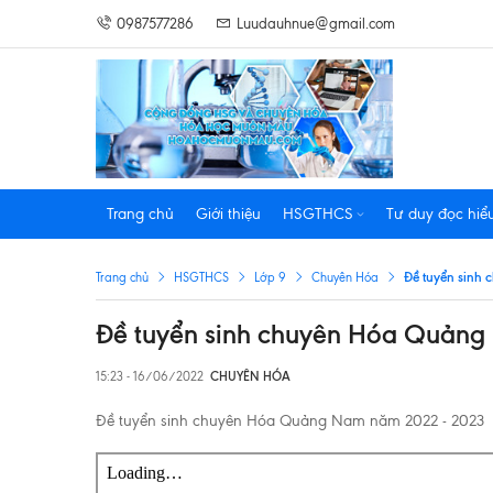
0987577286
Luudauhnue@gmail.com
Trang chủ
Giới thiệu
HSGTHCS
Tư duy đọc hiể
Đề tuyển sinh
Trang chủ
HSGTHCS
Lớp 9
Chuyên Hóa
Đề tuyển sinh chuyên Hóa Quảng
15:23 - 16/06/2022
CHUYÊN HÓA
Đề tuyển sinh chuyên Hóa Quảng Nam năm 2022 - 2023