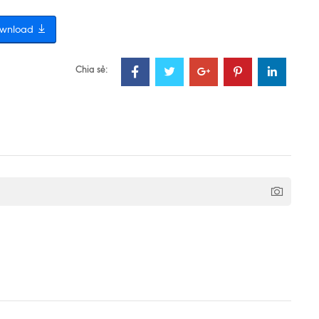
wnload
Chia sẻ: