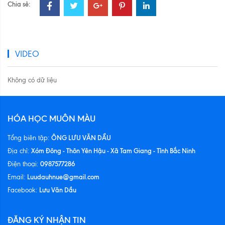
Chia sẻ:
VIDEO
Không có dữ liệu
HÓA HỌC MUÔN MÀU
ÔNG LƯU VĂN DẦU
Tổng biên tập:
Xóm Đông - Thôn Yên Hậu - Xã Tam Giang - Tỉnh Bắc Ninh
Địa chỉ:
0987577286
Điện thoại:
Luudauhnue@gmail.com
Email:
Lưu Văn Dầu
Facebook:
ĐĂNG KÝ NHẬN TIN