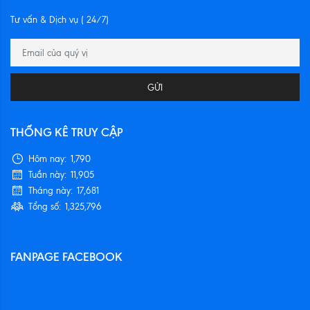
Tư vấn & Dịch vụ ( 24/7)
GỬI
THỐNG KÊ TRUY CẬP
Hôm nay:
1,790
Tuần này:
11,905
Tháng này:
17,681
Tổng số:
1,325,796
FANPAGE FACEBOOK