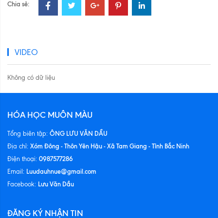
Chia sẻ:
VIDEO
Không có dữ liệu
HÓA HỌC MUÔN MÀU
ÔNG LƯU VĂN DẦU
Tổng biên tập:
Xóm Đông - Thôn Yên Hậu - Xã Tam Giang - Tỉnh Bắc Ninh
Địa chỉ:
0987577286
Điện thoại:
Luudauhnue@gmail.com
Email:
Lưu Văn Dầu
Facebook:
ĐĂNG KÝ NHẬN TIN