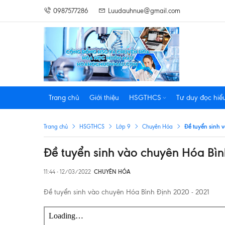
0987577286
Luudauhnue@gmail.com
Trang chủ
Giới thiệu
HSGTHCS
Tư duy đọc hiể
Đề tuyển sinh 
Trang chủ
HSGTHCS
Lớp 9
Chuyên Hóa
Đề tuyển sinh vào chuyên Hóa Bìn
11:44 - 12/03/2022
CHUYÊN HÓA
Đề tuyển sinh vào chuyên Hóa Bình Định 2020 - 2021