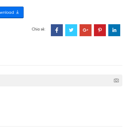
wnload
Chia sẻ: