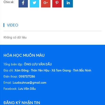
Chia sẻ:
VIDEO
Không có dữ liệu
HÓA HỌC MUÔN MÀU
ÔNG LƯU VĂN DẦU
Tổng biên tập:
Xóm Đông - Thôn Yên Hậu - Xã Tam Giang - Tỉnh Bắc Ninh
Địa chỉ:
0987577286
Điện thoại:
Luudauhnue@gmail.com
Email:
Lưu Văn Dầu
Facebook:
ĐĂNG KÝ NHẬN TIN