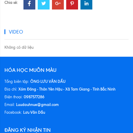
Chia sẻ:
VIDEO
Không có dữ liệu
HÓA HỌC MUÔN MÀU
ÔNG LƯU VĂN DẦU
Tổng biên tập:
Xóm Đông - Thôn Yên Hậu - Xã Tam Giang - Tỉnh Bắc Ninh
Địa chỉ:
0987577286
Điện thoại:
Luudauhnue@gmail.com
Email:
Lưu Văn Dầu
Facebook:
ĐĂNG KÝ NHẬN TIN