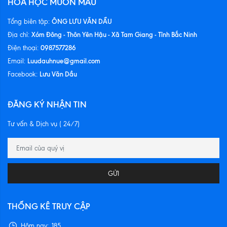
HÓA HỌC MUÔN MÀU
ÔNG LƯU VĂN DẦU
Tổng biên tập:
Xóm Đông - Thôn Yên Hậu - Xã Tam Giang - Tỉnh Bắc Ninh
Địa chỉ:
0987577286
Điện thoại:
Luudauhnue@gmail.com
Email:
Lưu Văn Dầu
Facebook:
ĐĂNG KÝ NHẬN TIN
Tư vấn & Dịch vụ ( 24/7)
GỬI
THỐNG KÊ TRUY CẬP
Hôm nay:
185