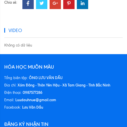
Chia sẻ:
VIDEO
Không có dữ liệu
HÓA HỌC MUÔN MÀU
ÔNG LƯU VĂN DẦU
Tổng biên tập:
Xóm Đông - Thôn Yên Hậu - Xã Tam Giang - Tỉnh Bắc Ninh
Địa chỉ:
0987577286
Điện thoại:
Luudauhnue@gmail.com
Email:
Lưu Văn Dầu
Facebook:
ĐĂNG KÝ NHẬN TIN