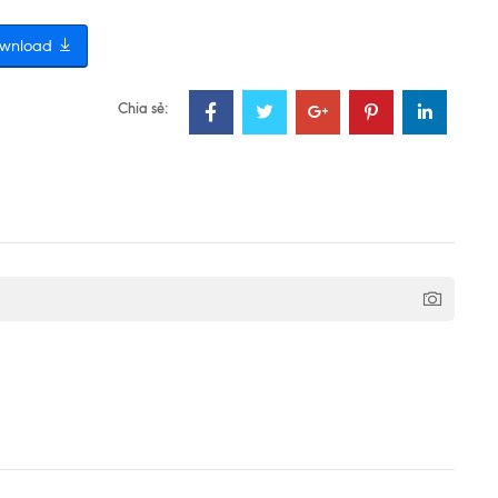
wnload
Chia sẻ: