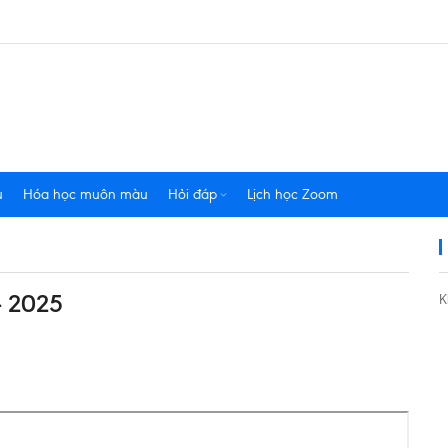
u
Hóa học muôn màu
Hỏi đáp
Lịch học Zoom
- 2025
K