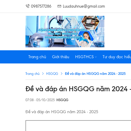
0987577286
Luudauhnue@gmail.com
Trang chủ
Giới thiệu
HSGTHCS
Tư duy đọc hiể
Đề và đáp án HSGQG năm 2024 - 2025
Trang chủ
HSGQG
Đề và đáp án HSGQG năm 2024 
07:08 - 05/10/2025
HSGQG
Đề và đáp án HSGQG năm 2024 - 2025