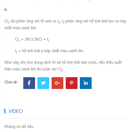
b.
Cl
dư phản ứng với KI sinh ra I
, I
phản ứng với hồ tinh bột tạo ra hợp
2
2
2
chất màu xanh tím:
Cl
+ 2KI
à
2KCl + I
2
2
I
+ hồ tinh bột
à
hợp chất màu xanh tím
2
Như vậy, khi cho dung dịch KI và hồ tinh bột vào nước, nếu thấy xuất
hiện màu xanh tím thì nước dư Cl
.
2
Chia sẻ:
VIDEO
Không có dữ liệu