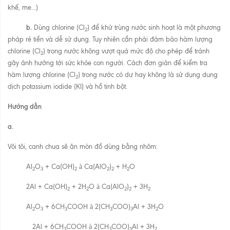
khế, me...)
b.
Dùng chlorine (Cl
) để khử trùng nước sinh hoạt là một phương
2
pháp rẻ tiền và dễ sử dụng. Tuy nhiên cần phải đảm bảo hàm lượng
chlorine (Cl
) trong nước không vượt quá mức độ cho phép để tránh
2
gây ảnh hưởng tới sức khỏe con người. Cách đơn giản để kiểm tra
hàm lượng chlorine (Cl
) trong nước có dư hay không là sử dụng dung
2
dịch potassium iodide (KI) và hồ tinh bột.
Hướng dẫn
a.
Vôi tôi, canh chua sẽ ăn mòn đồ dùng bằng nhôm:
Al
O
+ Ca(OH)
à
Ca(AlO
)
+ H
O
2
3
2
2
2
2
2Al + Ca(OH)
+ 2H
O
à
Ca(AlO
)
+ 3H
2
2
2
2
2
Al
O
+ 6CH
COOH
à
2(CH
COO)
Al + 3H
O
2
3
3
3
3
2
2Al + 6CH
COOH
à
2(CH
COO)
Al + 3H
3
3
3
2