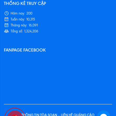
THỐNG KÊ TRUY CẬP
Hôm nay:
200
Tuần này:
10,315
Tháng này:
16,091
Tổng số:
1,324,206
FANPAGE FACEBOOK
THÔNG TIN TÒA SOẠN
LIÊN HỆ QUẢNG CÁO
-