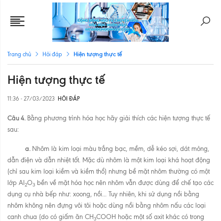
Hiện tượng thực tế
Trang chủ
Hỏi đáp
Hiện tượng thực tế
11:36 - 27/03/2023
HỎI ĐÁP
Câu 4.
Bằng phương trình hóa học hãy giải thích các hiện tượng thực tế
sau:
a.
Nhôm là kim loại màu trắng bạc, mềm, dễ kéo sợi, dát mỏng,
dẫn điện và dẫn nhiệt tốt. Mặc dù nhôm là một kim loại khá hoạt động
(chỉ sau kim loại kiềm và kiềm thổ) nhưng bề mặt nhôm thường có một
lớp Al
O
bền về mặt hóa học nên nhôm vẫn được dùng để chế tạo các
2
3
dụng cụ nhà bếp như: xoong, nồi... Tuy nhiên, khi sử dụng nồi bằng
nhôm không nên đựng vôi tôi hoặc dùng nồi bằng nhôm nấu các loại
canh chua (do có giấm ăn CH
COOH hoặc một số axit khác có trong
3