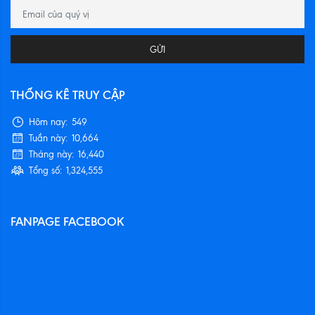
GỬI
THỐNG KÊ TRUY CẬP
Hôm nay:
549
Tuần này:
10,664
Tháng này:
16,440
Tổng số:
1,324,555
FANPAGE FACEBOOK