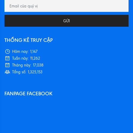
GỬI
THỐNG KÊ TRUY CẬP
Hôm nay:
1,147
Tuần này:
11,262
Tháng này:
17,038
Tổng số:
1,325,153
FANPAGE FACEBOOK