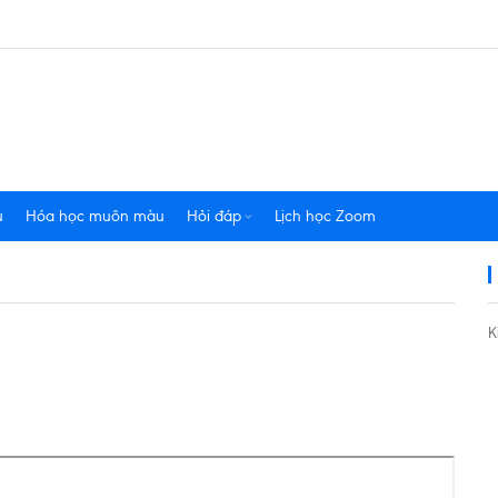
u
Hóa học muôn màu
Hỏi đáp
Lịch học Zoom
K