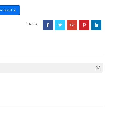
wnload
Chia sẻ: