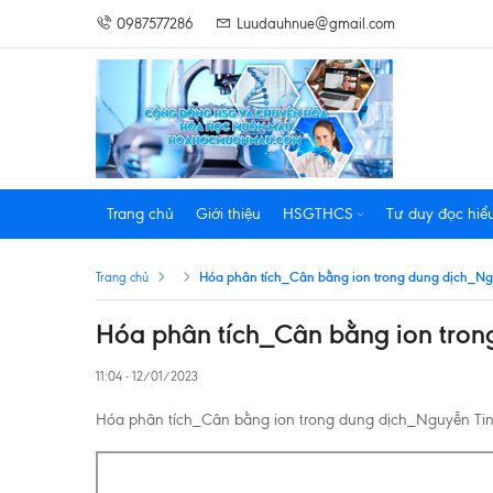
0987577286
Luudauhnue@gmail.com
Trang chủ
Giới thiệu
HSGTHCS
Tư duy đọc hiể
Hóa phân tích_Cân bằng ion trong dung dịch_N
Trang chủ
Hóa phân tích_Cân bằng ion tron
11:04 - 12/01/2023
Hóa phân tích_Cân bằng ion trong dung dịch_Nguyễn Ti