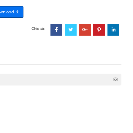
wnload
Chia sẻ: