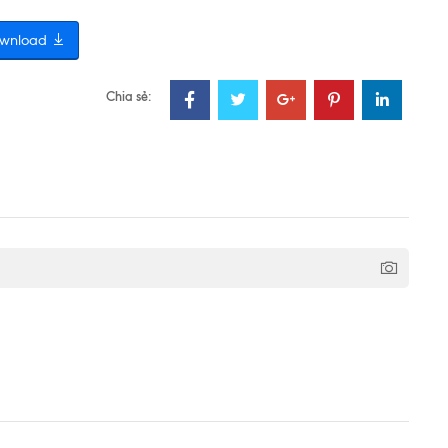
wnload
Chia sẻ: