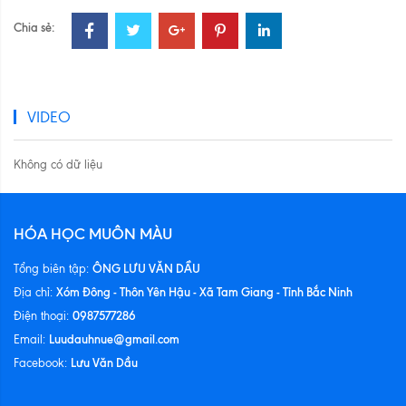
Chia sẻ:
VIDEO
Không có dữ liệu
HÓA HỌC MUÔN MÀU
ÔNG LƯU VĂN DẦU
Tổng biên tập:
Xóm Đông - Thôn Yên Hậu - Xã Tam Giang - Tỉnh Bắc Ninh
Địa chỉ:
0987577286
Điện thoại:
Luudauhnue@gmail.com
Email:
Lưu Văn Dầu
Facebook: