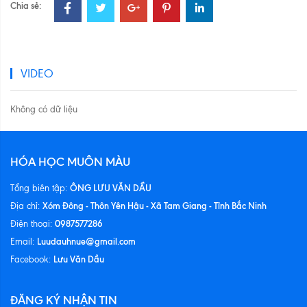
Chia sẻ:
VIDEO
Không có dữ liệu
HÓA HỌC MUÔN MÀU
ÔNG LƯU VĂN DẦU
Tổng biên tập:
Xóm Đông - Thôn Yên Hậu - Xã Tam Giang - Tỉnh Bắc Ninh
Địa chỉ:
0987577286
Điện thoại:
Luudauhnue@gmail.com
Email:
Lưu Văn Dầu
Facebook:
ĐĂNG KÝ NHẬN TIN