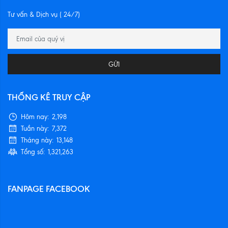
Tư vấn & Dịch vụ ( 24/7)
GỬI
THỐNG KÊ TRUY CẬP
Hôm nay:
2,198
Tuần này:
7,372
Tháng này:
13,148
Tổng số:
1,321,263
FANPAGE FACEBOOK