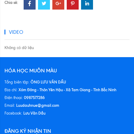
Chia sẻ:
VIDEO
Không có dữ liệu
HÓA HỌC MUÔN MÀU
ÔNG LƯU VĂN DẦU
Tổng biên tập:
Xóm Đông - Thôn Yên Hậu - Xã Tam Giang - Tỉnh Bắc Ninh
Địa chỉ:
0987577286
Điện thoại:
Luudauhnue@gmail.com
Email:
Lưu Văn Dầu
Facebook:
ĐĂNG KÝ NHẬN TIN