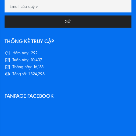
GỬI
THỐNG KÊ TRUY CẬP
Hôm nay:
292
Tuần này:
10,407
Tháng này:
16,183
Tổng số:
1,324,298
FANPAGE FACEBOOK