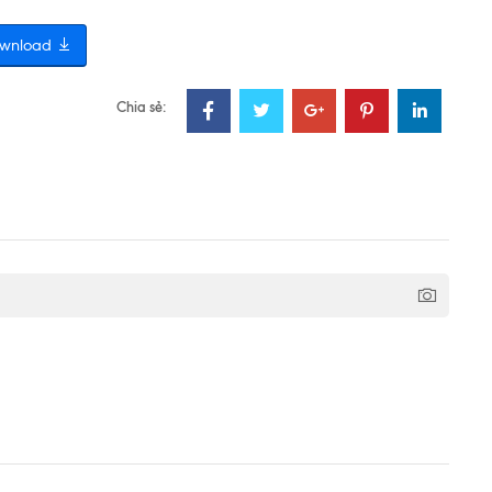
wnload
Chia sẻ: