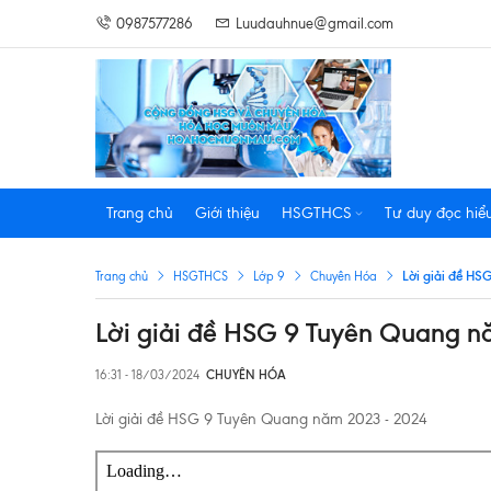
0987577286
Luudauhnue@gmail.com
Trang chủ
Giới thiệu
HSGTHCS
Tư duy đọc hiể
Lời giải đề HS
Trang chủ
HSGTHCS
Lớp 9
Chuyên Hóa
Lời giải đề HSG 9 Tuyên Quang n
16:31 - 18/03/2024
CHUYÊN HÓA
Lời giải đề HSG 9 Tuyên Quang năm 2023 - 2024