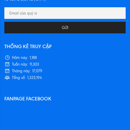
GỬI
THỐNG KÊ TRUY CẬP
Hôm nay:
1,188
Tuần này:
11,303
Tháng này:
17,079
Tổng số:
1,325,194
FANPAGE FACEBOOK