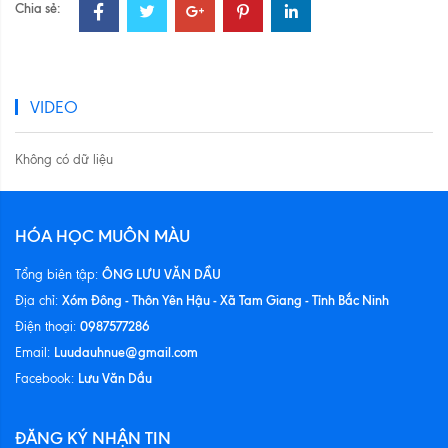
Chia sẻ:
VIDEO
Không có dữ liệu
HÓA HỌC MUÔN MÀU
ÔNG LƯU VĂN DẦU
Tổng biên tập:
Xóm Đông - Thôn Yên Hậu - Xã Tam Giang - Tỉnh Bắc Ninh
Địa chỉ:
0987577286
Điện thoại:
Luudauhnue@gmail.com
Email:
Lưu Văn Dầu
Facebook:
ĐĂNG KÝ NHẬN TIN