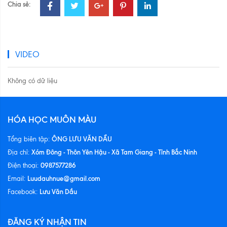
Chia sẻ:
VIDEO
Không có dữ liệu
HÓA HỌC MUÔN MÀU
ÔNG LƯU VĂN DẦU
Tổng biên tập:
Xóm Đông - Thôn Yên Hậu - Xã Tam Giang - Tỉnh Bắc Ninh
Địa chỉ:
0987577286
Điện thoại:
Luudauhnue@gmail.com
Email:
Lưu Văn Dầu
Facebook:
ĐĂNG KÝ NHẬN TIN