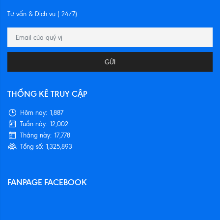
Tư vấn & Dịch vụ ( 24/7)
GỬI
THỐNG KÊ TRUY CẬP
Hôm nay:
1,887
Tuần này:
12,002
Tháng này:
17,778
Tổng số:
1,325,893
FANPAGE FACEBOOK