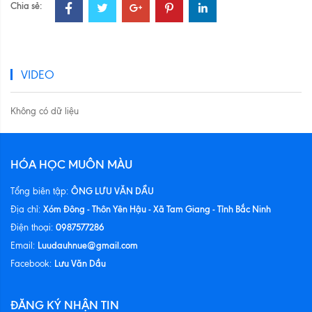
Chia sẻ:
VIDEO
Không có dữ liệu
HÓA HỌC MUÔN MÀU
ÔNG LƯU VĂN DẦU
Tổng biên tập:
Xóm Đông - Thôn Yên Hậu - Xã Tam Giang - Tỉnh Bắc Ninh
Địa chỉ:
0987577286
Điện thoại:
Luudauhnue@gmail.com
Email:
Lưu Văn Dầu
Facebook:
ĐĂNG KÝ NHẬN TIN