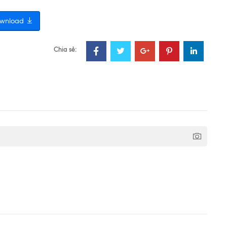
wnload
Chia sẻ: