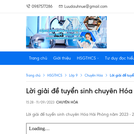
0987577286
Luudauhnue@gmail.com
Trang chủ
Giới thiệu
HSGTHCS
Tư duy đọc hiể
Lời giải đề tu
Trang chủ
HSGTHCS
Lớp 9
Chuyên Hóa
Lời giải đề tuyển sinh chuyên Hó
15:28 - 11/09/2023
CHUYÊN HÓA
Lời giải đề tuyển sinh chuyên Hóa Hải Phòng năm 2023 - 