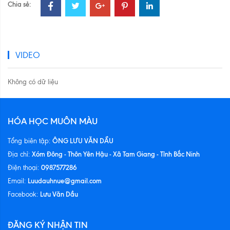
Chia sẻ:
VIDEO
Không có dữ liệu
HÓA HỌC MUÔN MÀU
ÔNG LƯU VĂN DẦU
Tổng biên tập:
Xóm Đông - Thôn Yên Hậu - Xã Tam Giang - Tỉnh Bắc Ninh
Địa chỉ:
0987577286
Điện thoại:
Luudauhnue@gmail.com
Email:
Lưu Văn Dầu
Facebook:
ĐĂNG KÝ NHẬN TIN