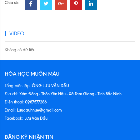
Chia sẻ:
VIDEO
Không có dữ liệu
HÓA HỌC MUÔN MÀU
ÔNG LƯU VĂN DẦU
Tổng biên tập:
Xóm Đông - Thôn Yên Hậu - Xã Tam Giang - Tỉnh Bắc Ninh
Địa chỉ:
0987577286
Điện thoại:
Luudauhnue@gmail.com
Email:
Lưu Văn Dầu
Facebook:
ĐĂNG KÝ NHẬN TIN