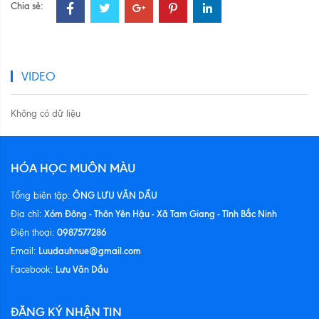
Chia sẻ:
VIDEO
Không có dữ liệu
HÓA HỌC MUÔN MÀU
ÔNG LƯU VĂN DẦU
Tổng biên tập:
Xóm Đông - Thôn Yên Hậu - Xã Tam Giang - Tỉnh Bắc Ninh
Địa chỉ:
0987577286
Điện thoại:
Luudauhnue@gmail.com
Email:
Lưu Văn Dầu
Facebook:
ĐĂNG KÝ NHẬN TIN