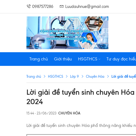
0987577286
Luudauhnue@gmail.com
Trang chủ
Giới thiệu
HSGTHCS
Tư duy đọc hiể
Lời giải đề tu
Trang chủ
HSGTHCS
Lớp 9
Chuyên Hóa
Lời giải đề tuyển sinh chuyên Hó
2024
15:44 - 23/06/2023
CHUYÊN HÓA
Lời giải đề tuyển sinh chuyên Hóa phổ thông năng khiếu 