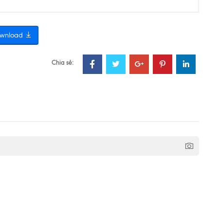
wnload
Chia sẻ: