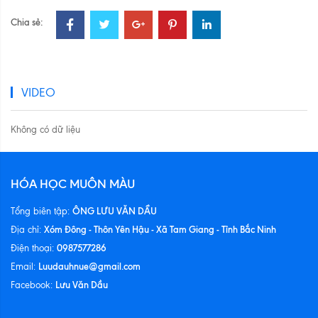
Chia sẻ:
VIDEO
Không có dữ liệu
HÓA HỌC MUÔN MÀU
ÔNG LƯU VĂN DẦU
Tổng biên tập:
Xóm Đông - Thôn Yên Hậu - Xã Tam Giang - Tỉnh Bắc Ninh
Địa chỉ:
0987577286
Điện thoại:
Luudauhnue@gmail.com
Email:
Lưu Văn Dầu
Facebook: