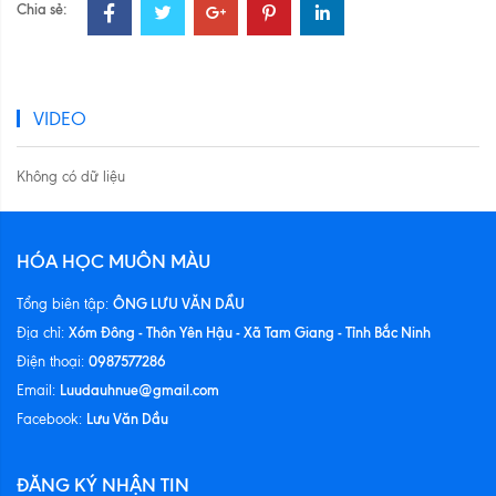
Chia sẻ:
VIDEO
Không có dữ liệu
HÓA HỌC MUÔN MÀU
ÔNG LƯU VĂN DẦU
Tổng biên tập:
Xóm Đông - Thôn Yên Hậu - Xã Tam Giang - Tỉnh Bắc Ninh
Địa chỉ:
0987577286
Điện thoại:
Luudauhnue@gmail.com
Email:
Lưu Văn Dầu
Facebook:
ĐĂNG KÝ NHẬN TIN