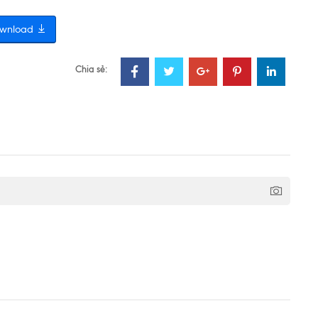
wnload
Chia sẻ: