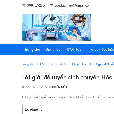
0987577286
Luudauhnue@gmail.com
Trang chủ
Giới thiệu
HSGTHCS
Tư duy đọc hiể
Lời giải đề tu
Trang chủ
HSGTHCS
Lớp 9
Chuyên Hóa
Lời giải đề tuyển sinh chuyên H
08:57 - 12/06/2022
CHUYÊN HÓA
Lời giải đề tuyển sinh chuyên Hóa Quốc Học Huế năm 202