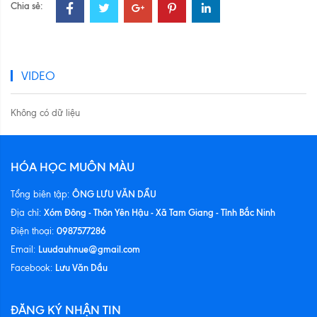
Chia sẻ:
VIDEO
Không có dữ liệu
HÓA HỌC MUÔN MÀU
ÔNG LƯU VĂN DẦU
Tổng biên tập:
Xóm Đông - Thôn Yên Hậu - Xã Tam Giang - Tỉnh Bắc Ninh
Địa chỉ:
0987577286
Điện thoại:
Luudauhnue@gmail.com
Email:
Lưu Văn Dầu
Facebook:
ĐĂNG KÝ NHẬN TIN