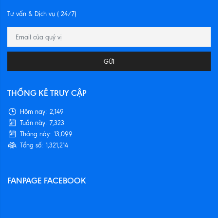
Tư vấn & Dịch vụ ( 24/7)
GỬI
THỐNG KÊ TRUY CẬP
Hôm nay:
2,149
Tuần này:
7,323
Tháng này:
13,099
Tổng số:
1,321,214
FANPAGE FACEBOOK