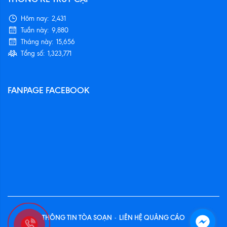
Hôm nay:
2,431
Tuần này:
9,880
Tháng này:
15,656
Tổng số:
1,323,771
FANPAGE FACEBOOK
THÔNG TIN TÒA SOẠN
LIÊN HỆ QUẢNG CÁO
-