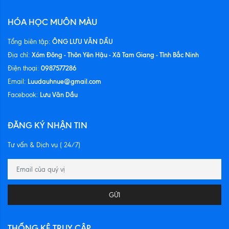
HÓA HỌC MUÔN MÀU
ÔNG LƯU VĂN DẦU
Tổng biên tập:
Xóm Đông - Thôn Yên Hậu - Xã Tam Giang - Tỉnh Bắc Ninh
Địa chỉ:
0987577286
Điện thoại:
Luudauhnue@gmail.com
Email:
Lưu Văn Dầu
Facebook:
ĐĂNG KÝ NHẬN TIN
Tư vấn & Dịch vụ ( 24/7)
GỬI
THỐNG KÊ TRUY CẬP