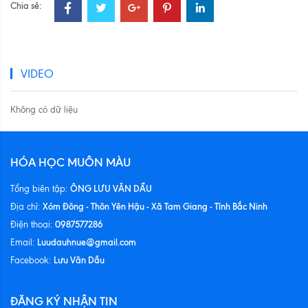
Chia sẻ:
VIDEO
Không có dữ liệu
HÓA HỌC MUÔN MÀU
ÔNG LƯU VĂN DẦU
Tổng biên tập:
Xóm Đông - Thôn Yên Hậu - Xã Tam Giang - Tỉnh Bắc Ninh
Địa chỉ:
0987577286
Điện thoại:
Luudauhnue@gmail.com
Email:
Lưu Văn Dầu
Facebook:
ĐĂNG KÝ NHẬN TIN