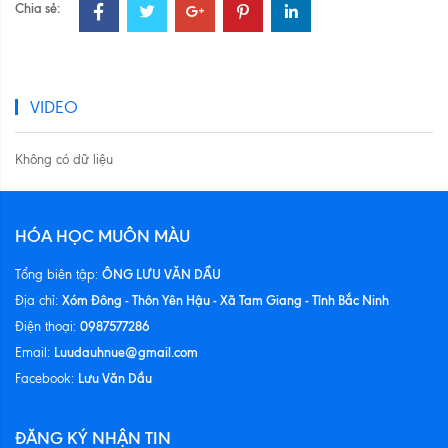
Chia sẻ:
VIDEO
Không có dữ liệu
HÓA HỌC MUÔN MÀU
ÔNG LƯU VĂN DẦU
Tổng biên tập:
Xóm Đông - Thôn Yên Hậu - Xã Tam Giang - Tỉnh Bắc Ninh
Địa chỉ:
0987577286
Điện thoại:
Luudauhnue@gmail.com
Email:
Lưu Văn Dầu
Facebook:
ĐĂNG KÝ NHẬN TIN