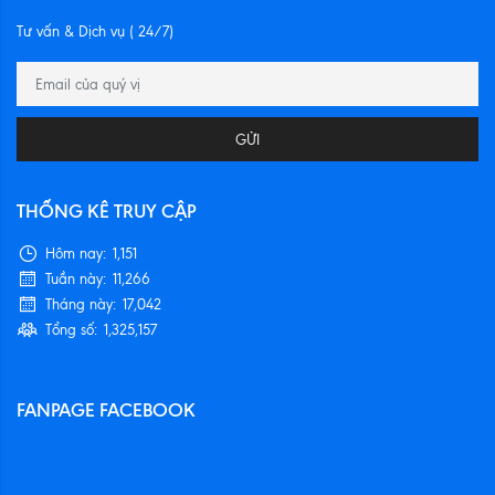
Tư vấn & Dịch vụ ( 24/7)
GỬI
THỐNG KÊ TRUY CẬP
Hôm nay:
1,151
Tuần này:
11,266
Tháng này:
17,042
Tổng số:
1,325,157
FANPAGE FACEBOOK