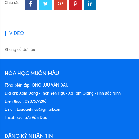
Chia sẻ:
VIDEO
Không có dữ liệu
HÓA HỌC MUÔN MÀU
ÔNG LƯU VĂN DẦU
Tổng biên tập:
Xóm Đông - Thôn Yên Hậu - Xã Tam Giang - Tỉnh Bắc Ninh
Địa chỉ:
0987577286
Điện thoại:
Luudauhnue@gmail.com
Email:
Lưu Văn Dầu
Facebook:
ĐĂNG KÝ NHẬN TIN