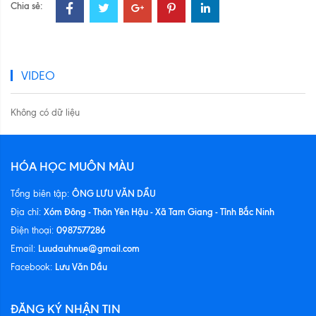
Chia sẻ:
VIDEO
Không có dữ liệu
HÓA HỌC MUÔN MÀU
ÔNG LƯU VĂN DẦU
Tổng biên tập:
Xóm Đông - Thôn Yên Hậu - Xã Tam Giang - Tỉnh Bắc Ninh
Địa chỉ:
0987577286
Điện thoại:
Luudauhnue@gmail.com
Email:
Lưu Văn Dầu
Facebook:
ĐĂNG KÝ NHẬN TIN