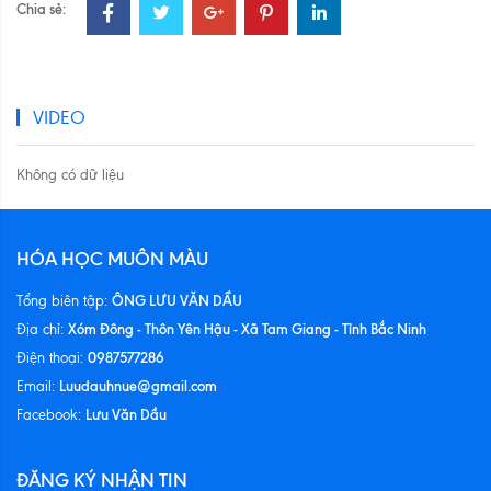
Chia sẻ:
VIDEO
Không có dữ liệu
HÓA HỌC MUÔN MÀU
ÔNG LƯU VĂN DẦU
Tổng biên tập:
Xóm Đông - Thôn Yên Hậu - Xã Tam Giang - Tỉnh Bắc Ninh
Địa chỉ:
0987577286
Điện thoại:
Luudauhnue@gmail.com
Email:
Lưu Văn Dầu
Facebook:
ĐĂNG KÝ NHẬN TIN