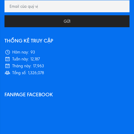
GỬI
THỐNG KÊ TRUY CẬP
Hôm nay:
93
Tuần này:
12,187
Tháng này:
17,963
Tổng số:
1,326,078
FANPAGE FACEBOOK