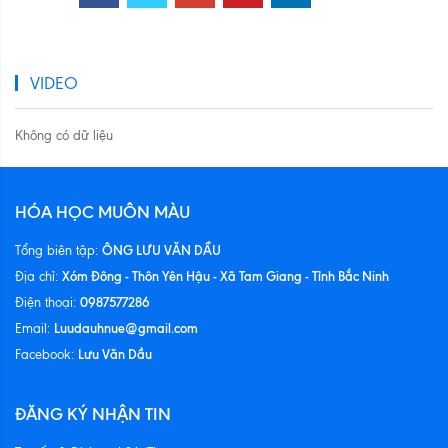
VIDEO
Không có dữ liệu
HÓA HỌC MUÔN MÀU
ÔNG LƯU VĂN DẦU
Tổng biên tập:
Xóm Đông - Thôn Yên Hậu - Xã Tam Giang - Tỉnh Bắc Ninh
Địa chỉ:
0987577286
Điện thoại:
Luudauhnue@gmail.com
Email:
Lưu Văn Dầu
Facebook:
ĐĂNG KÝ NHẬN TIN