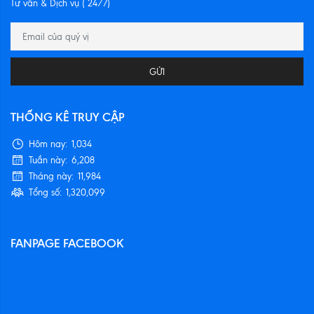
Tư vấn & Dịch vụ ( 24/7)
GỬI
THỐNG KÊ TRUY CẬP
Hôm nay:
1,034
Tuần này:
6,208
Tháng này:
11,984
Tổng số:
1,320,099
FANPAGE FACEBOOK