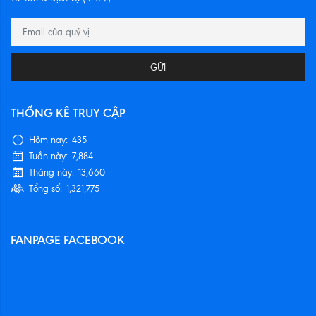
GỬI
THỐNG KÊ TRUY CẬP
Hôm nay:
435
Tuần này:
7,884
Tháng này:
13,660
Tổng số:
1,321,775
FANPAGE FACEBOOK