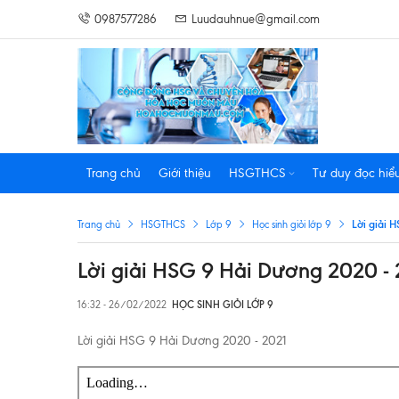
0987577286
Luudauhnue@gmail.com
Trang chủ
Giới thiệu
HSGTHCS
Tư duy đọc hiể
Lời giải 
Trang chủ
HSGTHCS
Lớp 9
Học sinh giỏi lớp 9
Lời giải HSG 9 Hải Dương 2020 - 
16:32 - 26/02/2022
HỌC SINH GIỎI LỚP 9
Lời giải HSG 9 Hải Dương 2020 - 2021