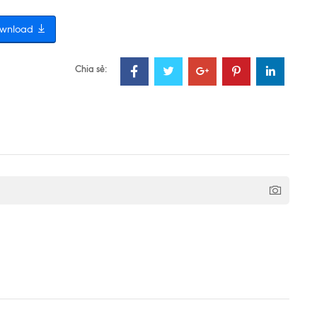
wnload
Chia sẻ: