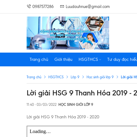
0987577286
Luudauhnue@gmail.com
Trang chủ
Giới thiệu
HSGTHCS
Tư duy đọc hiể
Lời giải 
Trang chủ
HSGTHCS
Lớp 9
Học sinh giỏi lớp 9
Lời giải HSG 9 Thanh Hóa 2019 - 
11:40 - 03/03/2022
HỌC SINH GIỎI LỚP 9
Lời giải HSG 9 Thanh Hóa 2019 - 2020