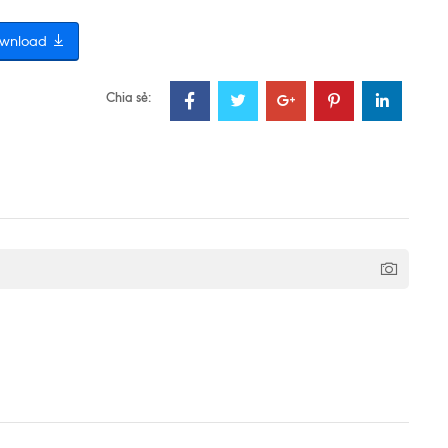
wnload
Chia sẻ: