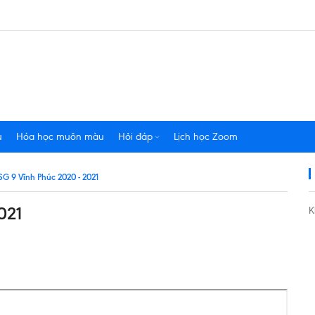
u
Hóa học muôn màu
Hỏi đáp
Lịch học Zoom
HSG 9 Vĩnh Phúc 2020 - 2021
021
K