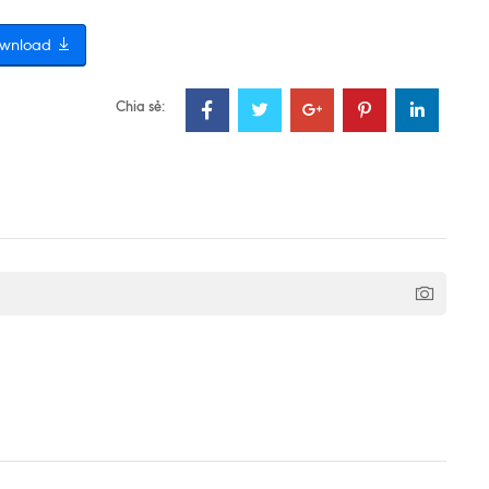
wnload
Chia sẻ: