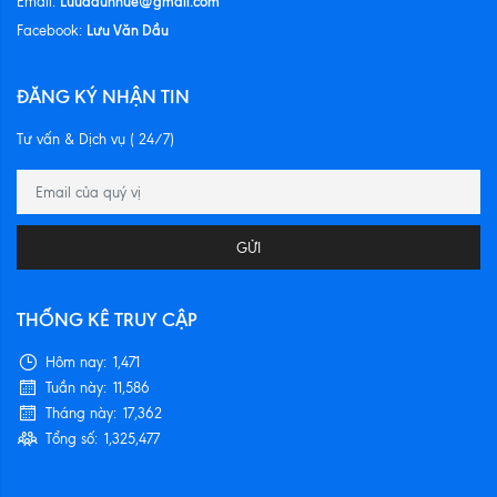
Luudauhnue@gmail.com
Email:
Lưu Văn Dầu
Facebook:
ĐĂNG KÝ NHẬN TIN
Tư vấn & Dịch vụ ( 24/7)
GỬI
THỐNG KÊ TRUY CẬP
Hôm nay:
1,471
Tuần này:
11,586
Tháng này:
17,362
Tổng số:
1,325,477