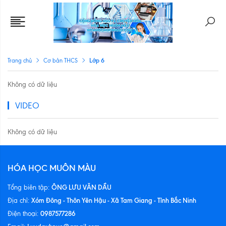
Lớp 6
Trang chủ
Cơ bản THCS
Không có dữ liệu
VIDEO
Không có dữ liệu
HÓA HỌC MUÔN MÀU
ÔNG LƯU VĂN DẦU
Tổng biên tập:
Xóm Đông - Thôn Yên Hậu - Xã Tam Giang - Tỉnh Bắc Ninh
Địa chỉ:
0987577286
Điện thoại: