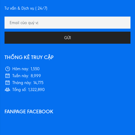
Tư vấn & Dịch vụ ( 24/7)
GỬI
THỐNG KÊ TRUY CẬP
Hôm nay:
1,550
Tuần này:
8,999
Tháng này:
14,775
Tổng số:
1,322,890
FANPAGE FACEBOOK