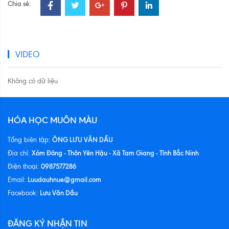
Chia sẻ:
VIDEO
Không có dữ liệu
HÓA HỌC MUÔN MÀU
ÔNG LƯU VĂN DẦU
Tổng biên tập:
Xóm Đông - Thôn Yên Hậu - Xã Tam Giang - Tỉnh Bắc Ninh
Địa chỉ:
0987577286
Điện thoại:
Luudauhnue@gmail.com
Email:
Lưu Văn Dầu
Facebook:
ĐĂNG KÝ NHẬN TIN