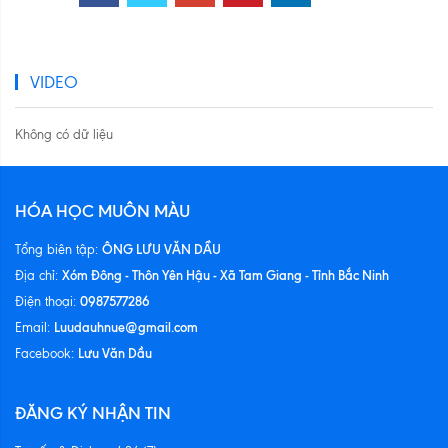
VIDEO
Không có dữ liệu
HÓA HỌC MUÔN MÀU
ÔNG LƯU VĂN DẦU
Tổng biên tập:
Xóm Đông - Thôn Yên Hậu - Xã Tam Giang - Tỉnh Bắc Ninh
Địa chỉ:
0987577286
Điện thoại:
Luudauhnue@gmail.com
Email:
Lưu Văn Dầu
Facebook:
ĐĂNG KÝ NHẬN TIN