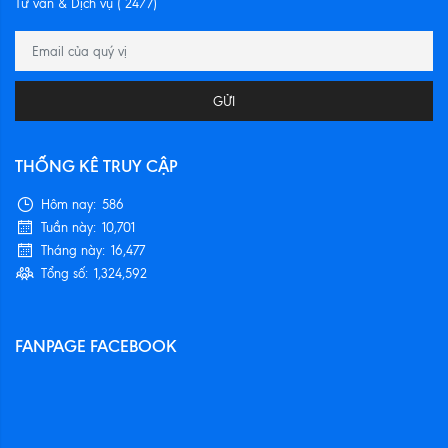
Tư vấn & Dịch vụ ( 24/7)
GỬI
THỐNG KÊ TRUY CẬP
Hôm nay:
586
Tuần này:
10,701
Tháng này:
16,477
Tổng số:
1,324,592
FANPAGE FACEBOOK